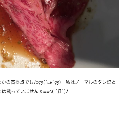
´ڡ`ლ) 私はノーマルのタン塩と
っていませんε≡≡ﾍ( ´Д`)ﾉ