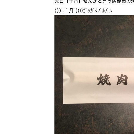
先日【千香】せんかと言う飯能市の
((((；ﾟДﾟ))))ｶﾞｸｶﾞｸﾌﾞﾙﾌﾞﾙ