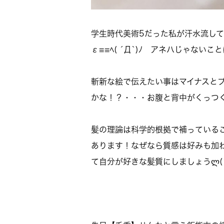
学生時代美術5だった私が汗水流し
ε≡≡ﾍ( ´Д`)ﾉ アネハじゃな
斬新な絵で伝えたい事はマイナスと
かな！？・・・お腹と背中がくっつく
髪の理論は科学的根拠で補っている
あります！なぜなら質感は好みも加